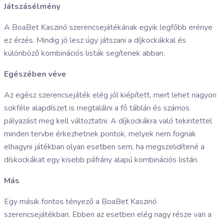
Játszásélmény
A BoaBet Kaszinó szerencsejátékának egyik legfőbb erénye
ez érzés. Mindig jó lesz úgy játszani a díjkockákkal és
különböző kombinációs listák segítenek abban.
Egészében véve
Az egész szerencsejáték elég jól kiépített, mert lehet nagyon
sokféle alapdíszet is megtalálni a fő táblán és számos
pályazást meg kell változtatni. A díjkockákra való tekintettel
minden tervbe érkezhetnek pontok, melyek nem fognak
elhagyni játékban olyan esetben sem, ha megszelidítené a
dískockákat egy kisebb páfrány alapú kombinációs listán.
Más
Egy másik fontos tényező a BoaBet Kaszinó
szerencsejátékban. Ebben az esetben elég nagy része van a