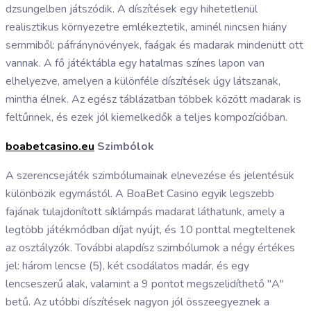
dzsungelben játszódik. A díszítések egy hihetetlenül
realisztikus környezetre emlékeztetik, aminél nincsen hiány
semmiből: páfránynövények, faágak és madarak mindenütt ott
vannak. A fő játéktábla egy hatalmas színes lapon van
elhelyezve, amelyen a különféle díszítések úgy látszanak,
mintha élnek. Az egész táblázatban többek között madarak is
feltűnnek, és ezek jól kiemelkedők a teljes kompozícióban.
boabetcasino.eu
Szimbólok
A szerencsejáték szimbólumainak elnevezése és jelentésük
különbözik egymástól. A BoaBet Casino egyik legszebb
fajának tulajdonított síklámpás madarat láthatunk, amely a
legtöbb játékmódban díjat nyújt, és 10 ponttal megteltenek
az osztályzók. További alapdísz szimbólumok a négy értékes
jel: három lencse (5), két csodálatos madár, és egy
lencseszerű alak, valamint a 9 pontot megszelidíthető "A"
betű. Az utóbbi díszítések nagyon jól összeegyeznek a