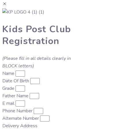
Kids Post Club
Registration
(Please fill in all details clearly in
BLOCK letters)
Name
Date Of Birth
Grade
Father Name
E mail
Phone Number
Alternate Number
Delivery Address