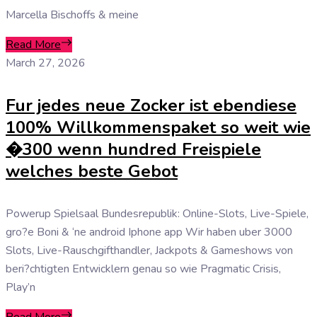
Marcella Bischoffs & meine
Read More
March 27, 2026
Fur jedes neue Zocker ist ebendiese
100% Willkommenspaket so weit wie
�300 wenn hundred Freispiele
welches beste Gebot
Powerup Spielsaal Bundesrepublik: Online-Slots, Live-Spiele,
gro?e Boni & ‘ne android Iphone app Wir haben uber 3000
Slots, Live-Rauschgifthandler, Jackpots & Gameshows von
beri?chtigten Entwicklern genau so wie Pragmatic Crisis,
Play’n