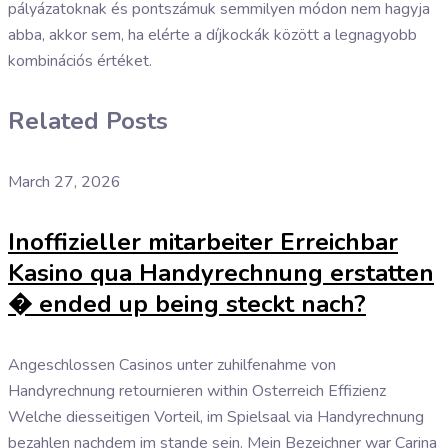
pályázatoknak és pontszámuk semmilyen módon nem hagyja
abba, akkor sem, ha elérte a díjkockák között a legnagyobb
kombinációs értéket.
Related Posts
March 27, 2026
Inoffizieller mitarbeiter Erreichbar
Kasino qua Handyrechnung erstatten
� ended up being steckt nach?
Angeschlossen Casinos unter zuhilfenahme von
Handyrechnung retournieren within Osterreich Effizienz
Welche diesseitigen Vorteil, im Spielsaal via Handyrechnung
bezahlen nachdem im stande sein. Mein Bezeichner war Carina