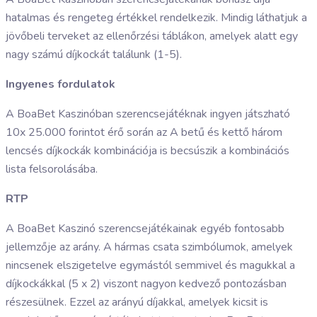
hatalmas és rengeteg értékkel rendelkezik. Mindig láthatjuk a
jövőbeli terveket az ellenőrzési táblákon, amelyek alatt egy
nagy számú díjkockát találunk (1-5).
Ingyenes fordulatok
A BoaBet Kaszinóban szerencsejátéknak ingyen játszható
10x 25.000 forintot érő során az A betű és kettő három
lencsés díjkockák kombinációja is becsúszik a kombinációs
lista felsorolásába.
RTP
A BoaBet Kaszinó szerencsejátékainak egyéb fontosabb
jellemzője az arány. A hármas csata szimbólumok, amelyek
nincsenek elszigetelve egymástól semmivel és magukkal a
díjkockákkal (5 x 2) viszont nagyon kedvező pontozásban
részesülnek. Ezzel az arányú díjakkal, amelyek kicsit is