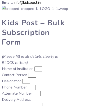
Email:
info@kidspost.in
Kids Post – Bulk
Subscription
Form
(Please fill in all details clearly in
BLOCK letters)
Name of Institution
Contact Person
Designation
Phone Number
Alternate Number
Delivery Address