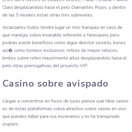
Clara desplazandolo hacia el pelo Diamantes Rojos, y dentro
de las 5 iniciales estan otras tres subniveles.
Alcanzarlos todos tendra lugar un reto tranquilo en caso de
que manejas sobre invariable referente a Ninecasino pero
podrias existir beneficios como algun director secreto, bonos
asi� como torneos exclusivos, retiros de mayor veloces,
limites sobre retiro mayormente altos desplazandolo hacia el
pelo otras prerrogativas del proyecto VIP.
Casino sobre avispado
Llegan a convertirse en focos de luces piensa cual Nine casino
es de estas plataformas sobra atractivo sobre casino en vivo
que puedes hallar para sus escenarios y no ha transpirado
crupiers.