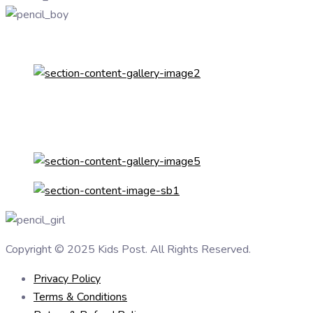
Copyright © 2025 Kids Post. All Rights Reserved.
Privacy Policy
Terms & Conditions