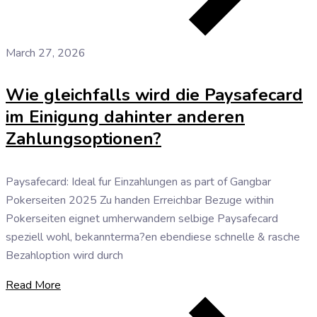
March 27, 2026
Wie gleichfalls wird die Paysafecard
im Einigung dahinter anderen
Zahlungsoptionen?
Paysafecard: Ideal fur Einzahlungen as part of Gangbar
Pokerseiten 2025 Zu handen Erreichbar Bezuge within
Pokerseiten eignet umherwandern selbige Paysafecard
speziell wohl, bekannterma?en ebendiese schnelle & rasche
Bezahloption wird durch
Read More