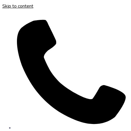
Skip to content