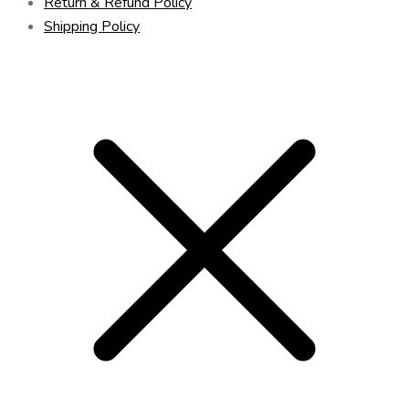
Return & Refund Policy
Shipping Policy