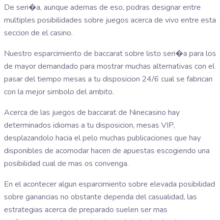
De seri�a, aunque ademas de eso, podras designar entre
multiples posibilidades sobre juegos acerca de vivo entre esta
seccion de el casino.
Nuestro esparcimiento de baccarat sobre listo seri�a para los
de mayor demandado para mostrar muchas alternativas con el
pasar del tiempo mesas a tu disposicion 24/6 cual se fabrican
con la mejor simbolo del ambito.
Acerca de las juegos de baccarat de Ninecasino hay
determinados idiomas a tu disposicion, mesas VIP,
desplazandolo hacia el pelo muchas publicaciones que hay
disponibles de acomodar hacen de apuestas escogiendo una
posibilidad cual de mas os convenga.
En el acontecer algun esparcimiento sobre elevada posibilidad
sobre ganancias no obstante dependa del casualidad, las
estrategias acerca de preparado suelen ser mas