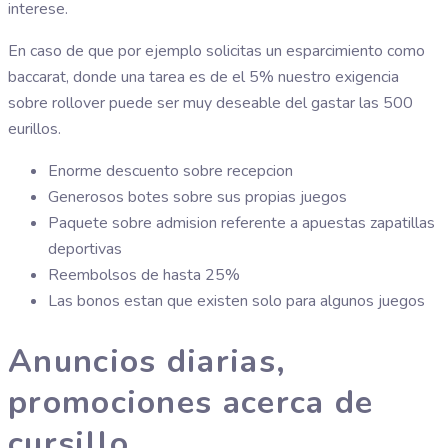
interese.
En caso de que por ejemplo solicitas un esparcimiento como
baccarat, donde una tarea es de el 5% nuestro exigencia
sobre rollover puede ser muy deseable del gastar las 500
eurillos.
Enorme descuento sobre recepcion
Generosos botes sobre sus propias juegos
Paquete sobre admision referente a apuestas zapatillas
deportivas
Reembolsos de hasta 25%
Las bonos estan que existen solo para algunos juegos
Anuncios diarias,
promociones acerca de
cursillo