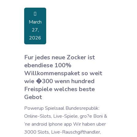
March
27,
2026
Fur jedes neue Zocker ist
ebendiese 100%
Willkommenspaket so weit
wie �300 wenn hundred
Freispiele welches beste
Gebot
Powerup Spielsaal Bundesrepublik:
Online-Slots, Live-Spiele, gro?e Boni &
‘ne android Iphone app Wir haben uber
3000 Slots, Live-Rauschgifthandler,