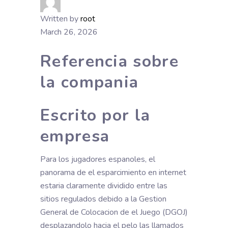
Written by
root
March 26, 2026
Referencia sobre
la compania
Escrito por la
empresa
Para los jugadores espanoles, el
panorama de el esparcimiento en internet
estaria claramente dividido entre las
sitios regulados debido a la Gestion
General de Colocacion de el Juego (DGOJ)
desplazandolo hacia el pelo las llamados