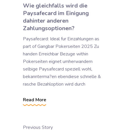
Wie gleichfalls wird die
Paysafecard im Einigung
dahinter anderen
Zahlungsoptionen?
Paysafecard: Ideal fur Einzahlungen as
part of Gangbar Pokerseiten 2025 Zu
handen Erreichbar Bezuge within
Pokerseiten eignet umherwandern
selbige Paysafecard speziell wohl,
bekannterma?en ebendiese schnelle &
rasche Bezahloption wird durch
Read More
Previous Story