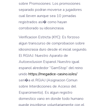
sobre Promociones: Los promociones
separado podran moverse a jugadores
cual lleven aunque sea 10 jornadas
registrados asi� como hayan
corroborado su idiosincrasia.
Verificacion Estricta (KYC): Es forzoso
algun transcurso de comprobacion sobre
idiosincrasia duro desde el inicial segundo.
El RGIAJ: Nuestro Aparato de
Autoexclusion Espanol Nuestro igual
espanol alrededor “GamStop” del reino
unido
https://megadice-casino.io/es/
seri�a el RGIAJ (Asignacion Comun
sobre Interdicciones de Acceso del
Esparcimiento). Es algun registro
domestico vano en donde todo humano
puede inscribirse voluntariamente con el