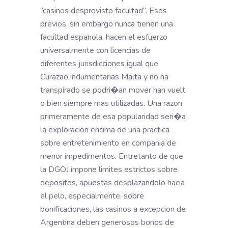
“casinos desprovisto facultad”. Esos
previos, sin embargo nunca tienen una
facultad espanola, hacen el esfuerzo
universalmente con licencias de
diferentes jurisdicciones igual que
Curazao indumentarias Malta y no ha
transpirado se podri�an mover han vuelt
o bien siempre mas utilizadas. Una razon
primeramente de esa popularidad seri�a
la exploracion encima de una practica
sobre entretenimiento en compania de
menor impedimentos. Entretanto de que
la DGOJ impone limites estrictos sobre
depositos, apuestas desplazandolo hacia
el pelo, especialmente, sobre
bonificaciones, las casinos a excepcion de
Argentina deben generosos bonos de