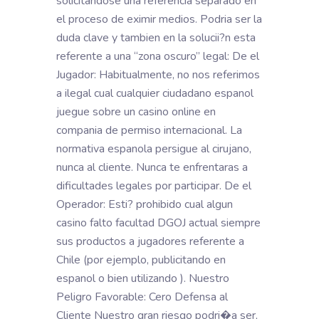
solicitandose una referencia separado en
el proceso de eximir medios. Podria ser la
duda clave y tambien en la solucii?n esta
referente a una “zona oscuro” legal: De el
Jugador: Habitualmente, no nos referimos
a ilegal cual cualquier ciudadano espanol
juegue sobre un casino online en
compania de permiso internacional. La
normativa espanola persigue al cirujano,
nunca al cliente. Nunca te enfrentaras a
dificultades legales por participar. De el
Operador: Esti? prohibido cual algun
casino falto facultad DGOJ actual siempre
sus productos a jugadores referente a
Chile (por ejemplo, publicitando en
espanol o bien utilizando ). Nuestro
Peligro Favorable: Cero Defensa al
Cliente Nuestro gran riesgo podri�a ser,