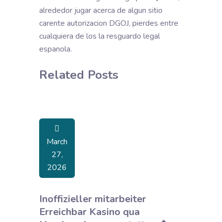
alrededor jugar acerca de algun sitio
carente autorizacion DGOJ, pierdes entre
cualquiera de los la resguardo legal
espanola.
Related Posts
March
27,
2026
Inoffizieller mitarbeiter
Erreichbar Kasino qua