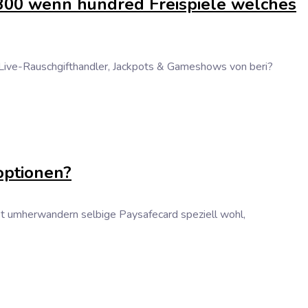
300 wenn hundred Freispiele welches
 Live-Rauschgifthandler, Jackpots & Gameshows von beri?
optionen?
et umherwandern selbige Paysafecard speziell wohl,