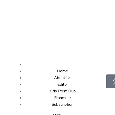
Home
About Us
0
0
Editor
Kids Post Club
Franchise
Subscription