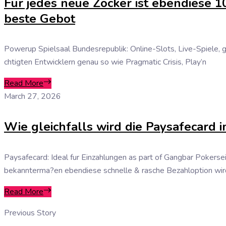
Fur jedes neue Zocker ist ebendiese
beste Gebot
Powerup Spielsaal Bundesrepublik: Online-Slots, Live-Spiele,
chtigten Entwicklern genau so wie Pragmatic Crisis, Play’n
Read More
March 27, 2026
Wie gleichfalls wird die Paysafecard
Paysafecard: Ideal fur Einzahlungen as part of Gangbar Pokers
bekannterma?en ebendiese schnelle & rasche Bezahloption wir
Read More
Previous Story