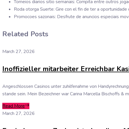
Torneios diarios sitio semanais: Compita entre outros jog
Roda otorga Suerte: Gire con el fin de ter a oportunidade
Promocoes sazonais: Desfrute de anuncios especiais mover
Related Posts
March 27, 2026
Inoffizieller mitarbeiter Erreichbar 
Angeschlossen Casinos unter zuhilfenahme von Handyrechnung re
stande sein. Mein Bezeichner war Carina Marcella Bischoffs & 
Read More
March 27, 2026