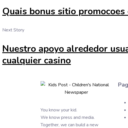
Quais bonus sitio promocoes 
Next Story
Nuestro apoyo alrededor usua
cualquier casino
Pag
You know your kid.
We know press and media.
Together, we can build a new