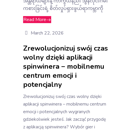
အန္တရာယ်များနဲ့ ကာကွယ်နည်း အွန်လိုင်းဂိမ်း
ကစားခြင်းရဲ့ စိတ်လှုပ်ရှားဖွယ်ရာကမ္ဘာကို
Read More
March 22, 2026
Zrewolucjonizuj swój czas
wolny dzięki aplikacji
spinwinera – mobilnemu
centrum emocji i
potencjalny
Zrewolucjonizuj swój czas wolny dzięki
aplikacji spinwinera – mobilnemu centrum
emocji i potencjalnych wygranych
gdziekolwiek jesteś. Jak zacząć przygodę
z aplikacją spinwinera? Wybór gier i