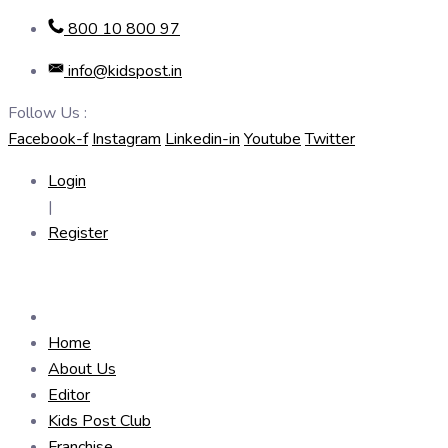
Skip
800 10 800 97
to
info@kidspost.in
content
Follow Us :
Facebook-f
Instagram
Linkedin-in
Youtube
Twitter
Login
|
Register
Home
About Us
Editor
Kids Post Club
Franchise