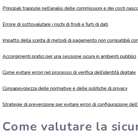
Principali trappole nell’analisi delle commissioni e dei costi nasc
Errore di sottovalutare i rischi di frodi e furti di dati
Impatto della scelta di metodi di pagamento non compatibili con 
Accorgimenti pratici per una sessione sicura in ambienti pubblici
Come evitare errori nel processo di verifica dell’identità digitale
Consapevolezza delle normative e delle politiche di privacy
Strategie di prevenzione per evitare errori di configurazione dell
Come valutare la sicur