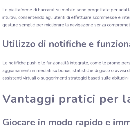
Le piattaforme di baccarat su mobile sono progettate per adattar
intuitivi, consentendo agli utenti di effettuare scommesse e int
gesture semplici per migliorare la navigazione senza compromett
Utilizzo di notifiche e funzion
Le notifiche push e le funzionalità integrate, come le promo pers
aggiornamenti immediati su bonus, statistiche di gioco o avvisi d
assistenti virtuali o suggerimenti strategici basati sulle abitudini 
Vantaggi pratici per l
Giocare in modo rapido e imm