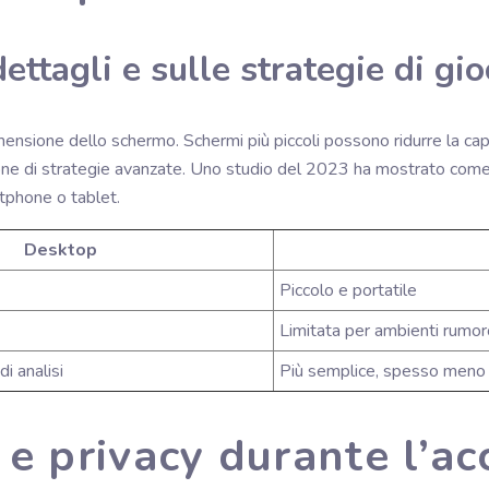
ettagli e sulle strategie di gi
ensione dello schermo. Schermi più piccoli possono ridurre la capa
azione di strategie avanzate. Uno studio del 2023 ha mostrato come 
rtphone o tablet.
Desktop
Piccolo e portatile
Limitata per ambienti rumor
di analisi
Più semplice, spesso meno
 e privacy durante l’a