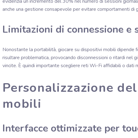
evidenzia un incremento del 30% nel numero di sessioni giornalie
anche una gestione consapevole per evitare comportamenti di g
Limitazioni di connessione e s
Nonostante la portabilità, giocare su dispositivi mobili dipende 
risultare problematica, provocando disconnessioni o ritardi nel g
vincite. È quindi importante scegliere reti Wi-Fi affidabili o dat
Personalizzazione dell
mobili
Interfacce ottimizzate per tou