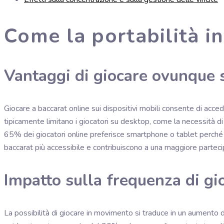
Come la portabilità inf
Vantaggi di giocare ovunque s
Giocare a baccarat online sui dispositivi mobili consente di acced
tipicamente limitano i giocatori su desktop, come la necessità 
65% dei giocatori online preferisce smartphone o tablet perché 
baccarat più accessibile e contribuiscono a una maggiore parteci
Impatto sulla frequenza di gi
La possibilità di giocare in movimento si traduce in un aumento d