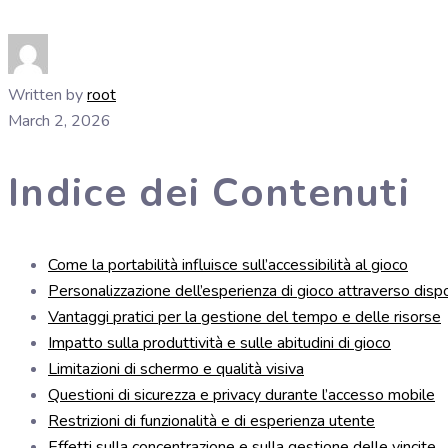
Written by
root
March 2, 2026
Indice dei Contenuti
Come la portabilità influisce sull’accessibilità al gioco
Personalizzazione dell’esperienza di gioco attraverso dispos
Vantaggi pratici per la gestione del tempo e delle risorse
Impatto sulla produttività e sulle abitudini di gioco
Limitazioni di schermo e qualità visiva
Questioni di sicurezza e privacy durante l’accesso mobile
Restrizioni di funzionalità e di esperienza utente
Effetti sulla concentrazione e sulla gestione delle vincite