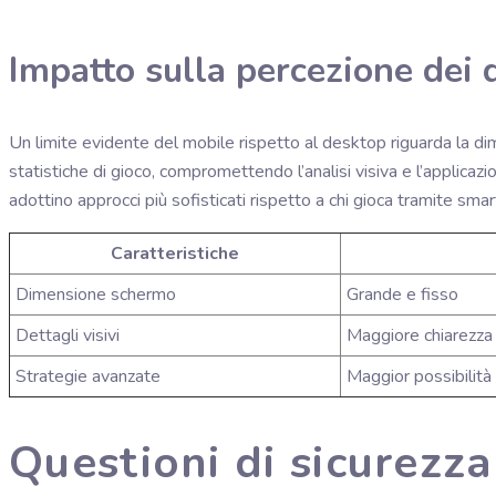
Impatto sulla percezione dei d
Un limite evidente del mobile rispetto al desktop riguarda la dim
statistiche di gioco, compromettendo l’analisi visiva e l’applic
adottino approcci più sofisticati rispetto a chi gioca tramite sma
Caratteristiche
Dimensione schermo
Grande e fisso
Dettagli visivi
Maggiore chiarezza
Strategie avanzate
Maggior possibilità 
Questioni di sicurezza