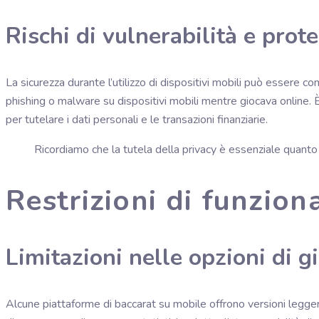
Rischi di vulnerabilità e prot
La sicurezza durante l’utilizzo di dispositivi mobili può essere
phishing o malware su dispositivi mobili mentre giocava online.
per tutelare i dati personali e le transazioni finanziarie.
Ricordiamo che la tutela della privacy è essenziale quanto il
Restrizioni di funzion
Limitazioni nelle opzioni di 
Alcune piattaforme di baccarat su mobile offrono versioni leggerm