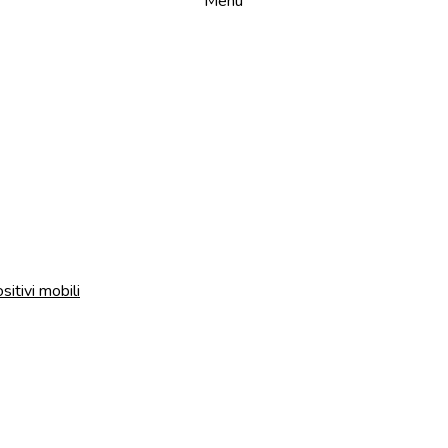
Menu
itivi mobili