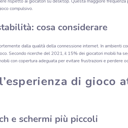
re rispetto ai giocatori su desktop. Questa maggiore frequenza può
ioco compulsivo.
tabilità: cosa considerare
fortemente dalla qualità della connessione internet. In ambienti c
ioco. Secondo ricerche del 2021, il 15% dei giocatori mobili ha seg
i mobili con copertura adeguata per evitare frustrazioni e perdere o
’esperienza di gioco at
ch e schermi più piccoli