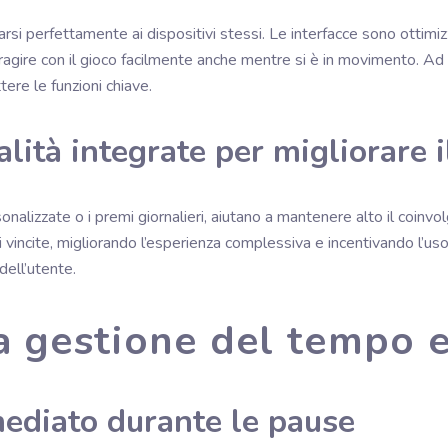
si perfettamente ai dispositivi stessi. Le interfacce sono ottimiz
eragire con il gioco facilmente anche mentre si è in movimento. A
ere le funzioni chiave.
alità integrate per migliorare i
onalizzate o i premi giornalieri, aiutano a mantenere alto il coin
i vincite, migliorando l’esperienza complessiva e incentivando l’u
dell’utente.
a gestione del tempo e
ediato durante le pause